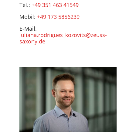
Tel.:
+49 351 463 41549
Mobil:
+49 173 5856239
E-Mail:
juliana.rodrigues_kozovits@zeuss-
saxony.de