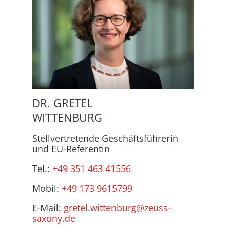
DR. GRETEL
WITTENBURG
Stellvertretende Geschäftsführerin
und EU-Referentin
Tel.:
+49 351 463 41556
Mobil:
+49 173 9615799
E-Mail:
gretel.wittenburg@zeuss-
saxony.de