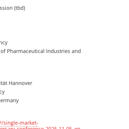
sion (tbd)
ncy
 of Pharmaceutical Industries and
sität Hannover
cy
 Germany
://single-market-
ersary-conference-2025-11-05_en