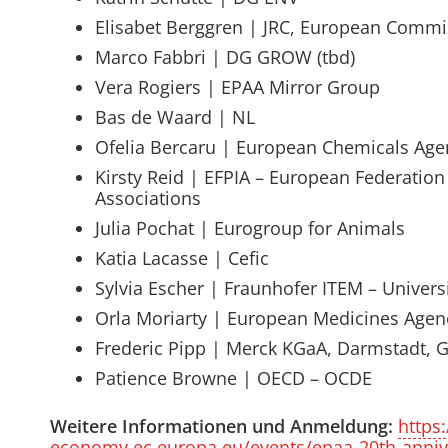
Elisabet Berggren | JRC, European Commis
Marco Fabbri | DG GROW (tbd)
Vera Rogiers | EPAA Mirror Group
Bas de Waard | NL
Ofelia Bercaru | European Chemicals Age
Kirsty Reid | EFPIA – European Federation
Associations
Julia Pochat | Eurogroup for Animals
Katia Lacasse | Cefic
Sylvia Escher | Fraunhofer ITEM – Univer
Orla Moriarty | European Medicines Agen
Frederic Pipp | Merck KGaA, Darmstadt,
Patience Browne | OECD – OCDE
Weitere Informationen und Anmeldung:
https
economy.ec.europa.eu/events/epaa-20th-anniv