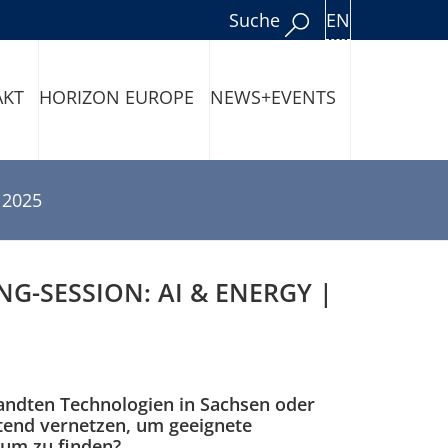
EN
Suche
AKT
HORIZON EUROPE
NEWS+EVENTS
 2025
G-SESSION: AI & ENERGY |
andten Technologien in Sachsen oder
tend vernetzen, um geeignete
ium zu finden?